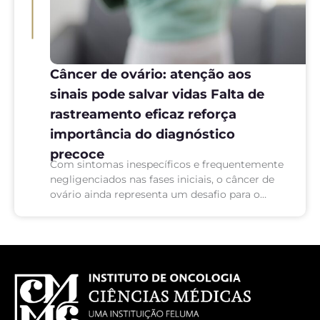
Câncer de ovário: atenção aos
sinais pode salvar vidas Falta de
rastreamento eficaz reforça
importância do diagnóstico
precoce
Com sintomas inespecíficos e frequentemente
negligenciados nas fases iniciais, o câncer de
ovário ainda representa um desafio para o
diagnóstico precoce no Brasil. A estimativa é
de até 8.020 novos...