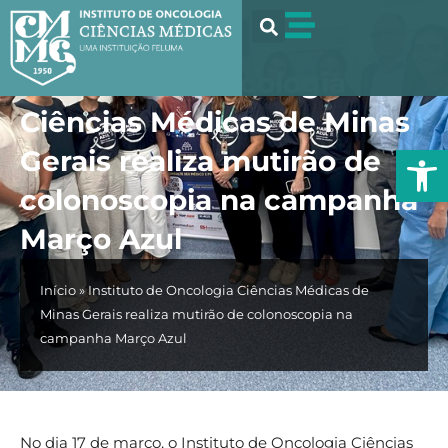
Ir
para
o
Instituto de Oncologia
conteúdo
Ciências Médicas de Minas
Abrir 
Gerais realiza mutirão de
colonoscopia na campanha
Março Azul
Início
»
Instituto de Oncologia Ciências Médicas de
Minas Gerais realiza mutirão de colonoscopia na
campanha Março Azul
No dia 17 de março, o Instituto de Oncologia Ciências