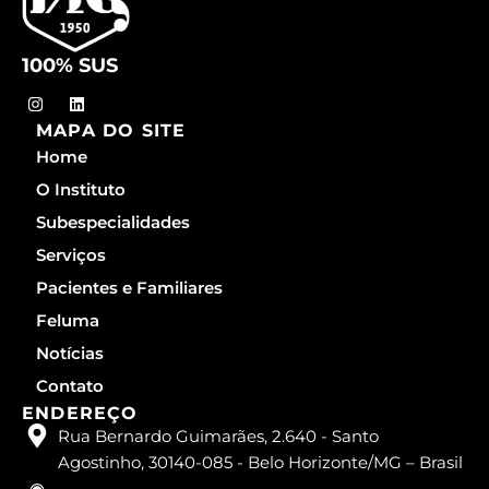
100% SUS
I
L
n
i
MAPA DO SITE
s
n
t
k
Home
a
e
g
d
O Instituto
r
i
a
n
Subespecialidades
m
Serviços
Pacientes e Familiares
Feluma
Notícias
Contato
ENDEREÇO
Rua Bernardo Guimarães, 2.640 - Santo
Agostinho, 30140-085 - Belo Horizonte/MG – Brasil