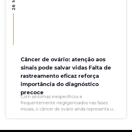
Câncer de ovário: atenção aos
sinais pode salvar vidas Falta de
rastreamento eficaz reforça
importância do diagnóstico
precoce
Com sintomas inespecíficos e
frequentemente negligenciados nas fases
iniciais, o câncer de ovário ainda representa um
desafio para o diagnóstico precoce no Brasil. A
estimativa é de até 8.020 novos...