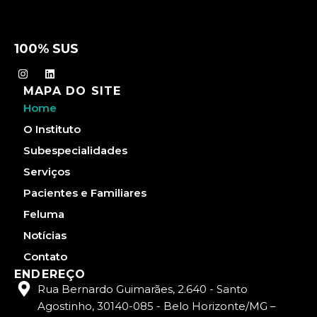
100% SUS
I
L
n
i
MAPA DO SITE
s
n
t
k
Home
a
e
g
d
O Instituto
r
i
a
n
Subespecialidades
m
Serviços
Pacientes e Familiares
Feluma
Notícias
Contato
ENDEREÇO
Rua Bernardo Guimarães, 2.640 - Santo
Agostinho, 30140-085 - Belo Horizonte/MG –