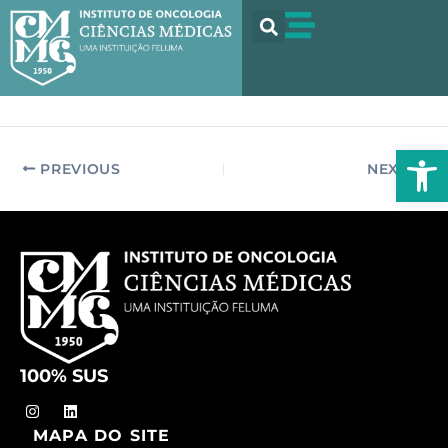
Ir
para
o
conteúdo
Abrir 
PREVIOUS
NEXT
100% SUS
I
L
n
i
MAPA DO SITE
s
n