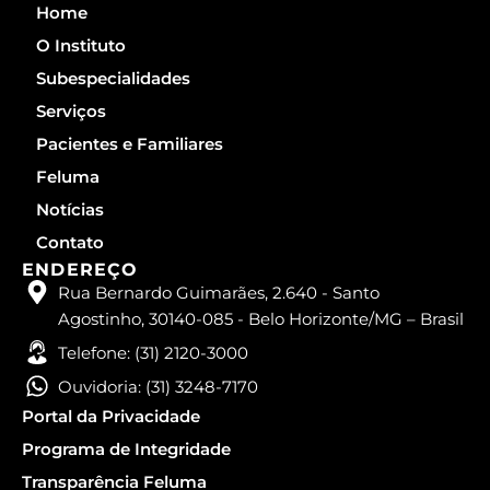
t
k
Home
a
e
g
d
O Instituto
r
i
a
n
Subespecialidades
m
Serviços
Pacientes e Familiares
Feluma
Notícias
Contato
ENDEREÇO
Rua Bernardo Guimarães, 2.640 - Santo
Agostinho, 30140-085 - Belo Horizonte/MG – Brasil
Telefone: (31) 2120-3000
Ouvidoria: (31) 3248-7170
Portal da Privacidade
Programa de Integridade
Transparência Feluma