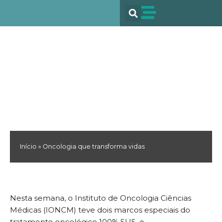
Ir
para
o
conteúdo
Oncologia que transforma
vidas
Início
»
Oncologia que transforma vidas
Nesta semana, o Instituto de Oncologia Ciências
Médicas (IONCM) teve dois marcos especiais do
tratamento oncológico 100% SUS. ⭐