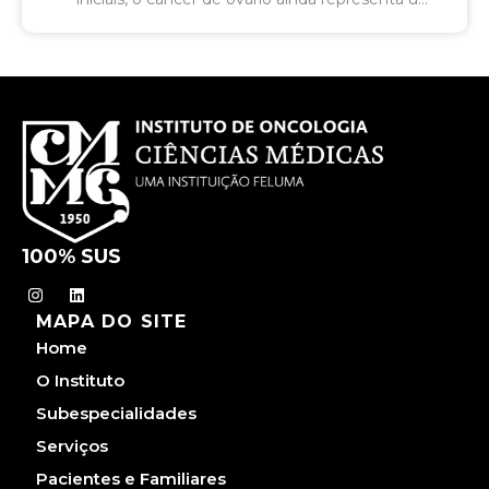
desafio para o diagnóstico precoce no Brasil. A
estimativa é de até 8.020 novos...
100% SUS
I
L
n
i
MAPA DO SITE
s
n
t
k
Home
a
e
g
d
O Instituto
r
i
a
n
Subespecialidades
m
Serviços
Pacientes e Familiares